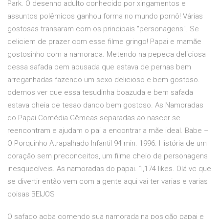
Park. O desenho adulto conhecido por xingamentos e
assuntos polêmicos ganhou forma no mundo pornô! Várias
gostosas transaram com os principais "personagens". Se
deliciem de prazer com esse filme gringo! Papai e mamãe
gostosinho com a namorada. Metendo na pepeca deliciosa
dessa safada bem abusada que estava de pernas bem
arreganhadas fazendo um sexo delicioso e bem gostoso.
odemos ver que essa tesudinha boazuda e bem safada
estava cheia de tesao dando bem gostoso. As Namoradas
do Papai Comédia Gêmeas separadas ao nascer se
reencontram e ajudam o pai a encontrar a mãe ideal. Babe –
O Porquinho Atrapalhado Infantil 94 min. 1996. História de um
coração sem preconceitos, um filme cheio de personagens
inesquecíveis. As namoradas do papai. 1,174 likes. Olá vc que
se divertir então vem com a gente aqui vai ter varias e varias
coisas BEIJOS
O safado acba comendo sua namorada na posição papai e