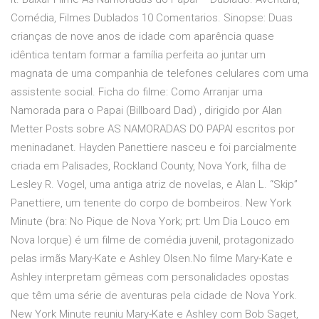
Comédia, Filmes Dublados 10 Comentarios. Sinopse: Duas
crianças de nove anos de idade com aparência quase
idêntica tentam formar a família perfeita ao juntar um
magnata de uma companhia de telefones celulares com uma
assistente social. Ficha do filme: Como Arranjar uma
Namorada para o Papai (Billboard Dad) , dirigido por Alan
Metter Posts sobre AS NAMORADAS DO PAPAI escritos por
meninadanet. Hayden Panettiere nasceu e foi parcialmente
criada em Palisades, Rockland County, Nova York, filha de
Lesley R. Vogel, uma antiga atriz de novelas, e Alan L. “Skip”
Panettiere, um tenente do corpo de bombeiros. New York
Minute (bra: No Pique de Nova York; prt: Um Dia Louco em
Nova Iorque) é um filme de comédia juvenil, protagonizado
pelas irmãs Mary-Kate e Ashley Olsen.No filme Mary-Kate e
Ashley interpretam gêmeas com personalidades opostas
que têm uma série de aventuras pela cidade de Nova York.
New York Minute reuniu Mary-Kate e Ashley com Bob Saget,