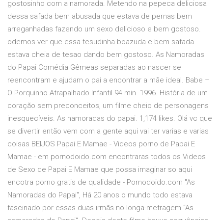
gostosinho com a namorada. Metendo na pepeca deliciosa
dessa safada bem abusada que estava de pernas bem
arreganhadas fazendo um sexo delicioso e bem gostoso.
odemos ver que essa tesudinha boazuda e bem safada
estava cheia de tesao dando bem gostoso. As Namoradas
do Papai Comédia Gêmeas separadas ao nascer se
reencontram e ajudam o pai a encontrar a mãe ideal. Babe –
O Porquinho Atrapalhado Infantil 94 min. 1996. História de um
coração sem preconceitos, um filme cheio de personagens
inesquecíveis. As namoradas do papai. 1,174 likes. Olá vc que
se divertir então vem com a gente aqui vai ter varias e varias
coisas BEIJOS Papai E Mamae - Videos porno de Papai E
Mamae - em pornodoido.com encontraras todos os Videos
de Sexo de Papai E Mamae que possa imaginar so aqui
encotra porno gratis de qualidade - Pornodoido.com "As
Namoradas do Papai", Há 20 anos o mundo todo estava
fascinado por essas duas irmãs no longa-metragem “As