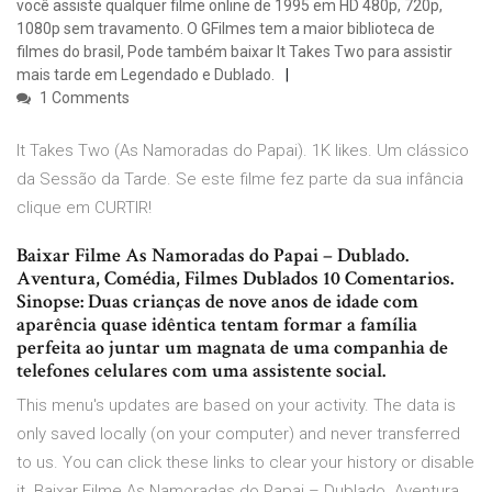
você assiste qualquer filme online de 1995 em HD 480p, 720p,
1080p sem travamento. O GFilmes tem a maior biblioteca de
filmes do brasil, Pode também baixar It Takes Two para assistir
mais tarde em Legendado e Dublado.
1 Comments
It Takes Two (As Namoradas do Papai). 1K likes. Um clássico
da Sessão da Tarde. Se este filme fez parte da sua infância
clique em CURTIR!
Baixar Filme As Namoradas do Papai – Dublado.
Aventura, Comédia, Filmes Dublados 10 Comentarios.
Sinopse: Duas crianças de nove anos de idade com
aparência quase idêntica tentam formar a família
perfeita ao juntar um magnata de uma companhia de
telefones celulares com uma assistente social.
This menu's updates are based on your activity. The data is
only saved locally (on your computer) and never transferred
to us. You can click these links to clear your history or disable
it. Baixar Filme As Namoradas do Papai – Dublado. Aventura,