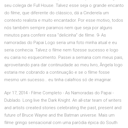
seu colega de Full House. Talvez esse seja o grande encanto
do filme, que diferente do clássico, dá a Cinderela um
contexto realista e muito encantador. Por esse motivo, todos
nós também sempre paramos nem que seja por alguns
minutos para conferir essa "delicinha" de filme. 9- As
namoradas do Papai Logo seria uma foto minha atual e eu
seria conhecia. Talvez o filme nem fizesse sucesso e logo
eu cairia no esquecimento. Passei a semana com meus pais,
aproveitando para dar continuidade ao meu livro, Ângela logo
estaria me cobrando a continuação e se o filme fosse
mesmo um sucesso… eu tinha calafrios só de imaginar.
Apr 17, 2014 - Filme Completo - As Namoradas do Papai -
Dublado. Long live the Dark Knight. An all-star team of writers
and artists created stories celebrating the past, present and
future of Bruce Wayne and the Batman universe. Mais um
filme gringo sensacional com uma paródia épica do South