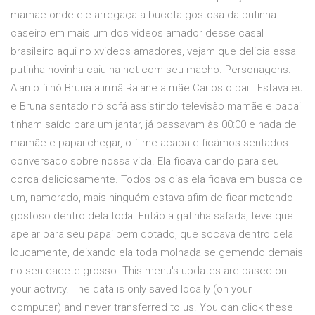
mamae onde ele arregaça a buceta gostosa da putinha
caseiro em mais um dos videos amador desse casal
brasileiro aqui no xvideos amadores, vejam que delicia essa
putinha novinha caiu na net com seu macho. Personagens:
Alan o filhó Bruna a irmã Raiane a mãe Carlos o pai . Estava eu
e Bruna sentado nó sofá assistindo televisão mamãe e papai
tinham saído para um jantar, já passavam às 00:00 e nada de
mamãe e papai chegar, o filme acaba e ficámos sentados
conversado sobre nossa vida. Ela ficava dando para seu
coroa deliciosamente. Todos os dias ela ficava em busca de
um, namorado, mais ninguém estava afim de ficar metendo
gostoso dentro dela toda. Então a gatinha safada, teve que
apelar para seu papai bem dotado, que socava dentro dela
loucamente, deixando ela toda molhada se gemendo demais
no seu cacete grosso. This menu's updates are based on
your activity. The data is only saved locally (on your
computer) and never transferred to us. You can click these