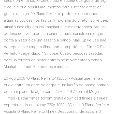
seus comentários. O crítico não é aquele que gosta de algo,
é aquele que possui argumentos para justificar o fato de
gostar de algo. “O Plano Perfeito” pode ter despertado
algumas dúvidas nos fãs da filmografia do diretor Spike Lee,
afinal nunca alguém iria imaginar que o diretor nova-iorquino
poderia se aventurar num cinema mais mainstream e que
conta a história de um assalto à banco. Mas, Spike Lee não
decepciona e dirige o filme com competência. Filme O Plano
Perfeito - Legendado / Sinopse: Quatro pessoas vestidas
com uniformes de pintor entram no movimentado banco
Manhattan Trust. Em poucos minutos
20 Ago 2006 "O Plano Perfeito" (2006) - Policial que narra o
duelo entre um detetive negro e um ladrão de banco branco
com um plano de ação para 25 Mai 2017 Torrent Mega
Filmes - Baixar filmes torrent grátis download filmes e séries
especializado em bluray 720p 1080p 3D e 4k O Plano Perfeito.
Assistir O Plano Perfeito filme? Descubra onde assistir O