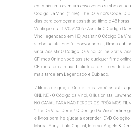
em mais uma aventura envolvendo símbolos ocultos
Código Da Vinci (filme). The Da Vinci's Code. O C
dias para começar a assistir ao filme e 48 horas 
Verifique os 17/05/2006 · Assistir O Código Da V
Vinci legendado em HD, Assistir O Código Da Vin
simbologista, que foi convocado a , filmes dubl
vinci. Assistir O Código Da Vinci Online Gratis. 
GFilmes Online você assiste qualquer filme onl
GFilmes tem a maior biblioteca de filmes do bras
mais tarde em Legendado e Dublado.
7 filmes de graça - Online - para você assistir 
ONLINE - O Código da Vinci, O Ilusionista, Lawr
NO CANAL PARA NÃO PERDER OS PRÓXIMOS FILME
"The Da Vinci Code / O Código Da Vinci" online g
e livros para lhe ajudar a aprender DVD Coleção I
Marca: Sony Título Original, Inferno, Angels & D