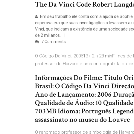
The Da Vinci Code Robert Lang
Em seu trabalho ele conta com a ajuda de Sophie 
esperava era que suas investigações o levassem a 
Vinci, que indicam a existência de uma sociedade s
de 2 mil anos.
7 Comments
O Código Da Vinci. 200613+ 2 h 28 minFilmes de
professor de Harvard e uma criptografista prec
Informações Do Filme: Título Ori
Brasil: O Código Da Vinci Direçã
Ano de Lançamento: 2006 Duraçã
Qualidade de Áudio: 10 Qualidad
703MB Idioma: Português Legend
assassinato no museu do Louvre
O renomado professor de simbologia de Harvard, 