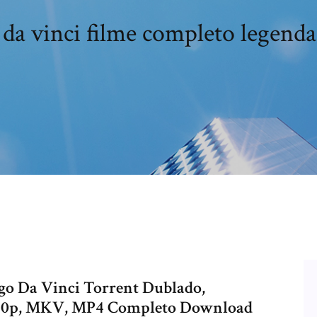
da vinci filme completo legend
igo Da Vinci Torrent Dublado,
 720p, MKV, MP4 Completo Download