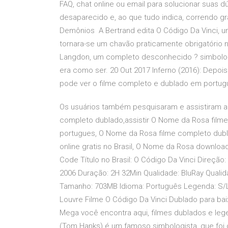
FAQ, chat online ou email para solucionar suas 
desaparecido e, ao que tudo indica, correndo gr
Demônios A Bertrand edita O Código Da Vinci, 
tornara-se um chavão praticamente obrigatório no
Langdon, um completo desconhecido ? simbologis
era como ser. 20 Out 2017 Inferno (2016): Depoi
pode ver o filme completo e dublado em portug
Os usuários também pesquisaram e assistiram a 
completo dublado,assistir O Nome da Rosa film
portugues, O Nome da Rosa filme completo dubla
online gratis no Brasil, O Nome da Rosa download
Code Título no Brasil: O Código Da Vinci Direçã
2006 Duração: 2H 32Min Qualidade: BluRay Qualid
Tamanho: 703MB Idioma: Português Legenda: S/
Louvre Filme O Código Da Vinci Dublado para baix
Mega você encontra aqui, filmes dublados e leg
(Tom Hanks) é um famoso simbologista, que fo