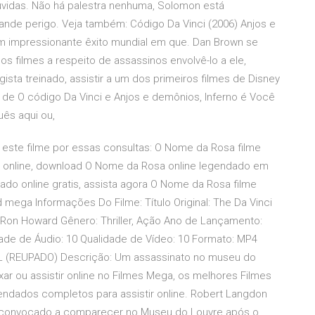
dúvidas. Não há palestra nenhuma, Solomon está
ande perigo. Veja também: Código Da Vinci (2006) Anjos e
um impressionante êxito mundial em que. Dan Brown se
s filmes a respeito de assassinos envolvê-lo a ele,
ta treinado, assistir a um dos primeiros filmes de Disney
s de O código Da Vinci e Anjos e demônios, Inferno é Você
uês aqui ou,
este filme por essas consultas: O Nome da Rosa filme
e online, download O Nome da Rosa online legendado em
do online gratis, assista agora O Nome da Rosa filme
 mega Informações Do Filme: Título Original: The Da Vinci
o: Ron Howard Gênero: Thriller, Ação Ano de Lançamento:
ade de Áudio: 10 Qualidade de Vídeo: 10 Formato: MP4
L (REUPADO) Descrição: Um assassinato no museu do
ar ou assistir online no Filmes Mega, os melhores Filmes
endados completos para assistir online. Robert Langdon
i convocado a comparecer no Museu do Louvre após o