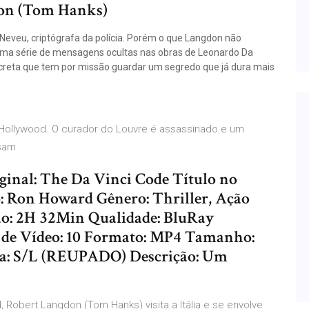
don (Tom Hanks)
Neveu, criptógrafa da polícia. Porém o que Langdon não
uma série de mensagens ocultas nas obras de Leonardo Da
ecreta que tem por missão guardar um segredo que já dura mais
 Hollywood. O curador do Louvre é assassinado e um
isam
ginal: The Da Vinci Code Título no
o: Ron Howard Gênero: Thriller, Ação
o: 2H 32Min Qualidade: BluRay
e de Vídeo: 10 Formato: MP4 Tamanho:
a: S/L (REUPADO) Descrição: Um
Robert Langdon (Tom Hanks) visita a Itália e se envolve