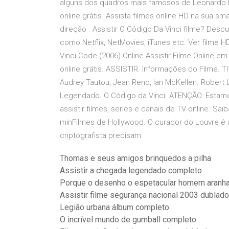
alguns dos quadros mais famosos de Leonardo D
online grátis. Assista filmes online HD na sua sma
direção Assistir O Código Da Vinci filme? Descub
como Netflix, NetMovies, iTunes etc. Ver filme 
Vinci Code (2006) Online Assistir Filme Online e
online grátis. ASSISTIR. Informações do Filme. 
Audrey Tautou, Jean Reno, Ian McKellen. Robert 
Legendado. O Código da Vinci. ATENÇÃO: Estam
assistir filmes, series e canais de TV online. S
minFilmes de Hollywood. O curador do Louvre é
criptografista precisam
Thomas e seus amigos brinquedos a pilha
Assistir a chegada legendado completo
Porque o desenho o espetacular homem aranha
Assistir filme segurança nacional 2003 dublado
Legião urbana álbum completo
O incrível mundo de gumball completo