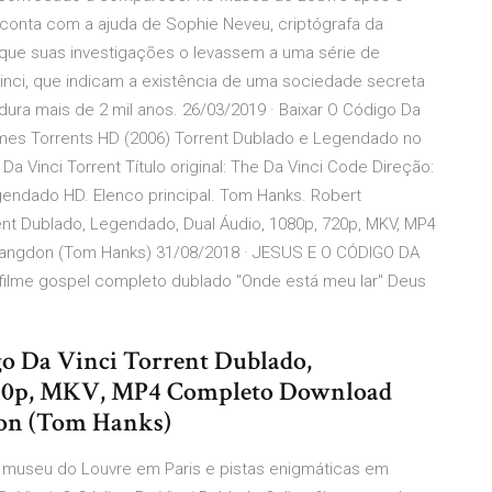
 conta com a ajuda de Sophie Neveu, criptógrafa da
 que suas investigações o levassem a uma série de
nci, que indicam a existência de uma sociedade secreta
ura mais de 2 mil anos. 26/03/2019 · Baixar O Código Da
lmes Torrents HD (2006) Torrent Dublado e Legendado no
Da Vinci Torrent Título original: The Da Vinci Code Direção:
endado HD. Elenco principal. Tom Hanks. Robert
rent Dublado, Legendado, Dual Áudio, 1080p, 720p, MKV, MP4
angdon (Tom Hanks) 31/08/2018 · JESUS E O CÓDIGO DA
r filme gospel completo dublado "Onde está meu lar" Deus
go Da Vinci Torrent Dublado,
 720p, MKV, MP4 Completo Download
don (Tom Hanks)
no museu do Louvre em Paris e pistas enigmáticas em