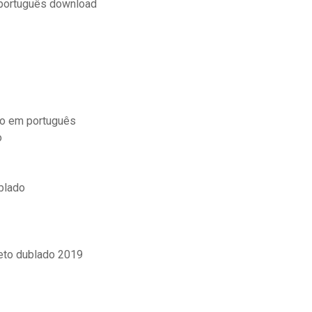
 português download
do em português
o
blado
leto dublado 2019