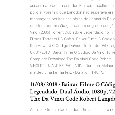
assassinato de um curador. Em seu trabalho ele
polícia. Porém o que Langdon não esperava era
mensagens ocultas nas obras de Leonardo Da Vi
que tem por missão guardar um segredo que já d
Vinci (2006) Torrent Dublado e Legendado no Fi
Filmes Torrents HD Grátis. Baixar Filme: O Código 
Ron Howard O Codigo DaVinci Trailer do DVD Leg
07/04/2018 · Baixar Filme O Código Da Vinci Tor
Completo Download The Da Vinci Code Robert L
VINCI PR. JUANRIBE PAGLIARIN - Duration: Melho
me deu uma família feliz - Duration: 1:40:13.
11/08/2018 · Baixar Filme O Códi
Legendado, Dual Áudio, 1080p,
The Da Vinci Code Robert Lang
Assistir; Filmes relacionados. Um assassinato 