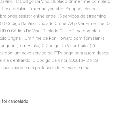
aVinci O Código Da Vinci Dublado Online filme completo
rt tv e celular - Trailer no youtube. Sinopse, elenco,
ra onde assistir online entre 15 serviços de streaming,
HD O Código Da Vinci Dublado Online 720p Ver Filme The Da
m HD O Código Da Vinci Dublado Online filme completo
Título Original: Um filme de Ron Howard com Tom Hanks,
Langdon (Tom Hanks) O Código Da Vinci Trailer (2)
os com um novo serviço de IPTV pago para quem deseja
aiba mais entrando O Código Da Vinci. 200613+ 2 h 28
 assassinado e um professor de Harvard e uma
 foi cancelado