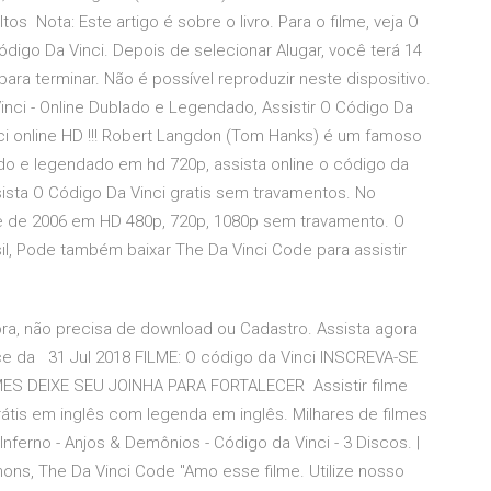
 Nota: Este artigo é sobre o livro. Para o filme, veja O
ódigo Da Vinci. Depois de selecionar Alugar, você terá 14
para terminar. Não é possível reproduzir neste dispositivo.
inci - Online Dublado e Legendado, Assistir O Código Da
ci online HD !!! Robert Langdon (Tom Hanks) é um famoso
ado e legendado em hd 720p, assista online o código da
Assista O Código Da Vinci gratis sem travamentos. No
ine de 2006 em HD 480p, 720p, 1080p sem travamento. O
il, Pode também baixar The Da Vinci Code para assistir
agora, não precisa de download ou Cadastro. Assista agora
ence da 31 Jul 2018 FILME: O código da Vinci INSCREVA-SE
S DEIXE SEU JOINHA PARA FORTALECER Assistir filme
rátis em inglês com legenda em inglês. Milhares de filmes
nferno - Anjos & Demônios - Código da Vinci - 3 Discos. |
emons, The Da Vinci Code "Amo esse filme. Utilize nosso