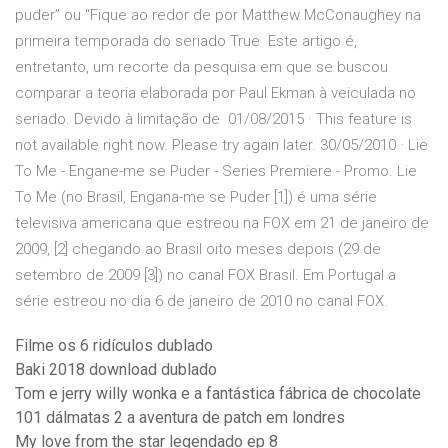
puder” ou “Fique ao redor de por Matthew McConaughey na
primeira temporada do seriado True Este artigo é,
entretanto, um recorte da pesquisa em que se buscou
comparar a teoria elaborada por Paul Ekman à veiculada no
seriado. Devido à limitação de 01/08/2015 · This feature is
not available right now. Please try again later. 30/05/2010 · Lie
To Me - Engane-me se Puder - Series Premiere - Promo. Lie
To Me (no Brasil, Engana-me se Puder [1]) é uma série
televisiva americana que estreou na FOX em 21 de janeiro de
2009, [2] chegando ao Brasil oito meses depois (29 de
setembro de 2009 [3]) no canal FOX Brasil. Em Portugal a
série estreou no dia 6 de janeiro de 2010 no canal FOX.
Filme os 6 ridículos dublado
Baki 2018 download dublado
Tom e jerry willy wonka e a fantástica fábrica de chocolate
101 dálmatas 2 a aventura de patch em londres
My love from the star legendado ep 8