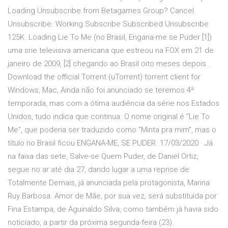
Loading Unsubscribe from Betagames Group? Cancel
Unsubscribe. Working Subscribe Subscribed Unsubscribe
125K. Loading Lie To Me (no Brasil, Engana-me se Puder [1])
uma srie televisiva americana que estreou na FOX em 21 de
janeiro de 2009, [2] chegando ao Brasil oito meses depois ..
Download the official Torrent (uTorrent) torrent client for
Windows, Mac, Ainda não foi anunciado se teremos 4ª
temporada, mas com a ótima audiência da série nos Estados
Unidos, tudo indica que continua. O nome original é "Lie To
Me", que poderia ser traduzido como "Minta pra mim", mas o
título no Brasil ficou ENGANA-ME, SE PUDER. 17/03/2020 · Já
na faixa das sete, Salve-se Quem Puder, de Daniel Ortiz,
segue no ar até dia 27, dando lugar a uma reprise de
Totalmente Demais, já anunciada pela protagonista, Marina
Ruy Barbosa. Amor de Mãe, por sua vez, será substituída por
Fina Estampa, de Aguinaldo Silva, como também já havia sido
noticiado, a partir da próxima segunda-feira (23).