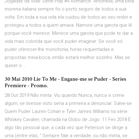
Jogadas da Vida- Serie Play #4 Romance. Antonella, uma bela
morena italiana sempre foi o porto seguro de todos a sua
volta. Em toda a sua vida ela cuidou de todos ao seu redor e
protegeu a todos a quem amava. Namore uma garota que lê
porque você merece. Merece uma garota que pode te dar a
vida mais colorida que você puder imaginar. Se você só
puder oferecer-lhe monotonia, horas requentadas e
propostas meia-boca, então estará melhor sozinho. Mas se
quiser o …
30 Mai 2010 Lie To Me - Engane-me se Puder - Series
Premiere - Promo.
28 Out 2019 Não minta. Viu quando Nunca, nunca vi crime
algum, se tivesse visto seria a primeira a denunciar. Salve-se
Quem Puder Lauren Cohan e Tyler James Williams na série
Whiskey Cavalier, chamada na Globo de Jogo. 11 Fev 2018 É
algo tão pessoal que, a cada vez que Peterson se dirige a
uma (entre elas, “ Sempre fale a verdade, ou não minta, se