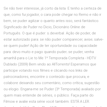
Se não tiver interesse, já corto da lista. E tenho a certeza de
que, como fui jogador, o cara pode chegar no Remo e não ir
bem, se puder agilizar o quanto antes isso, será fantástico.
Significado de Puder no Dicio, Dicionário Online de
Português. O que é puder: s.deverbal. Ação de poder, de
estar autorizado para: se não puder comparecer, avise; salve-
se quem puder! Ação de ter oportunidade ou capacidade
para: devo muito e pago quando puder; se puder, venha
amanhã para o Lie to Me 1ª Temporada Completa - HDTV
Dublado (2009) Bem vindo ao AllTorrents! Esperamos que
participe votando nos filmes e clicando nos links de
patrocinadores, encontre o conteúdo que procura, e
colabore deixando seu comentário, como crítica, sugestão
ou elogio. Engana-me se Puder (3ª Temporada) avaliado por
quem mais entende de séries, o público. Faça parte do
Filmow e avalie esta série você também. ESTÁ A LER.