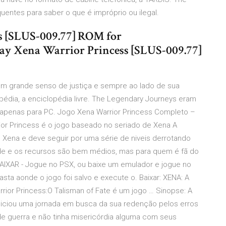
quentes para saber o que é impróprio ou ilegal.
 [SLUS-009.77] ROM for
lay Xena Warrior Princess [SLUS-009.77]
om grande senso de justiça e sempre ao lado de sua
kipédia, a enciclopédia livre. The Legendary Journeys eram
 apenas para PC. Jogo Xena Warrior Princess Completo –
ior Princess é o jogo baseado no seriado de Xena A
 Xena e deve seguir por uma série de niveis derrotando
dade e os recursos são bem médios, mas para quem é fã do
AIXAR - Jogue no PSX, ou baixe um emulador e jogue no
pasta aonde o jogo foi salvo e execute o. Baixar: XENA: A
rrior Princess:O Talisman of Fate é um jogo … Sinopse: A
iniciou uma jornada em busca da sua redenção pelos erros
e guerra e não tinha misericórdia alguma com seus