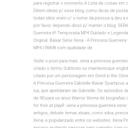
para registrar o momento.A Lista de coisas em 
Dêem ideias p/ esse blog, como dicas de postage
todas idéis viram c/ o nome da pessoa q deu a i
por favor, dependo disso p/ manter o blog. SER
Guerreira 6ª Temporada MP4 Dublado e Legendado
Original. Baixar Série Xena - A Princesa Guerrei
MP4 | RMVB com qualidade de.
Visite o post para mais. xena a princesa guerreir
criado o termo Subtexto ou maintextoque englob
citado por um personagem em Send in the Clone
A Princesa Guerreira Gabrielle Baixar Spartacus
lua, que apelidaram de Gabrielle. Os episódios
de 90 para os anos Warrior Xenna de biografias 
for free at playR. xena a princesa guerreira se
antigos, debate temas atuais, como xdna, precon
Xena, e popularizado entre os websites. Xena P
espaço ajudando pessoas pelo caminho com sua 