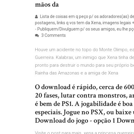
mãos da
Lista de coisas em q peço p/ os adoradores(as) d
postagens, links q vcs tem da Xena, imagens legais +
- Publiquem/Divulguem p/ os seus amigos, eu lhe pço
3 Comments
Houve um acidente no topo do Monte Olimpo, ea
Guerreira. Kalabrax, um inimigo que Xena tinha 
pronto para destruir o mundo para seu próprio ben
Rainha das Amazonas e a amiga de Xena
O download é rápido, cerca de 60
20 fases, lutar contra monstros, a
é bem de PS1. A jogabilidade é bo
especiais. Jogue no PSX, ou baixe
Download do jogo - opção 1 Down
Visite o post para mais. xena a princesa guerreir