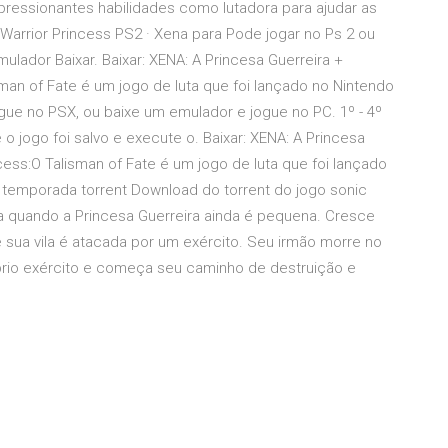
mpressionantes habilidades como lutadora para ajudar as
arrior Princess PS2 · Xena para Pode jogar no Ps 2 ou
ulador Baixar. Baixar: XENA: A Princesa Guerreira +
sman of Fate é um jogo de luta que foi lançado no Nintendo
gue no PSX, ou baixe um emulador e jogue no PC. 1º - 4º
 o jogo foi salvo e execute o. Baixar: XENA: A Princesa
cess:O Talisman of Fate é um jogo de luta que foi lançado
3 temporada torrent Download do torrent do jogo sonic
ha quando a Princesa Guerreira ainda é pequena. Cresce
ue sua vila é atacada por um exército. Seu irmão morre no
prio exército e começa seu caminho de destruição e