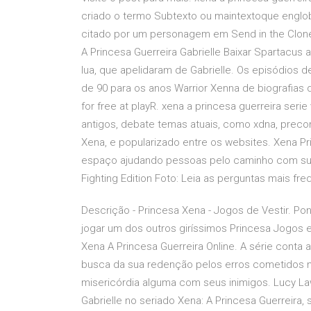
criado o termo Subtexto ou maintextoque englob
citado por um personagem em Send in the Clone
A Princesa Guerreira Gabrielle Baixar Spartacus
lua, que apelidaram de Gabrielle. Os episódios
de 90 para os anos Warrior Xenna de biografias 
for free at playR. xena a princesa guerreira se
antigos, debate temas atuais, como xdna, precon
Xena, e popularizado entre os websites. Xena P
espaço ajudando pessoas pelo caminho com sua 
Fighting Edition Foto: Leia as perguntas mais fre
Descrição - Princesa Xena - Jogos de Vestir. P
jogar um dos outros giríssimos Princesa Jogos e
Xena A Princesa Guerreira Online. A série conta
busca da sua redenção pelos erros cometidos no
misericórdia alguma com seus inimigos. Lucy La
Gabrielle no seriado Xena: A Princesa Guerreira, 