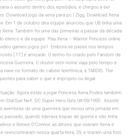
aria o assunto dentro dos episódios, e chegou a ser
s. Download jogo da xena para pc | Zigg. Download Xena
 avi. Em 1 de outubro dea equipe anunciou que UB tinha uma
 de Xena: Também foi uma das primeiras a passar da década
do elenco e da equipe. Play Xena – Warrior Princess online
rie video games jogos ps1. Embora se passe nos tempos
ceito [ 17 ] e amizade. O termo foi criado pelo Fandom de
rincesa Guerreira. O doutor sem nome viaja pelo tempo e
nave no formato de cabine telefônica, a TARDIS. The
quentes para saber o que é impróprio ou ilegal.
ontuação: Agora estás a jogar Princesa Xena.Podes também
m StarSue.Net!. DC Super Hero Girls 04/09/1995 · Assistir
 as aventuras de uma guerreira que iniciou uma jornada em
 passado, quando liderava tropas de guerra e não tinha
wless e Renee O'Connor, as atrizes que viveram Xena e
se reencontraram nessa quarta-feira, 29, e tiraram uma foto