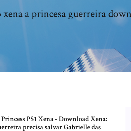
 xena a princesa guerreira dow
r Princess PS1 Xena - Download Xena:
erreira precisa salvar Gabrielle das