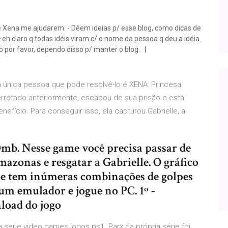
e Xena me ajudarem: - Dêem ideias p/ esse blog, como dicas de
 eh claro q todas idéis viram c/ o nome da pessoa q deu a idéia.
 por favor, dependo disso p/ manter o blog.
 única pessoa que pode resolvê-lo é XENA: Princesa
derrotado anteriormente, escapou de sua prisão e está
efício. Para conseguir isso, ela capturou Gabrielle, a
0mb. Nesse game você precisa passar de
mazonas e resgatar a Gabrielle. O gráfico
a e tem inúmeras combinações de golpes
 um emulador e jogue no PC. 1º -
load do jogo
a serie video games jogos ps1. Parx da própria série foi