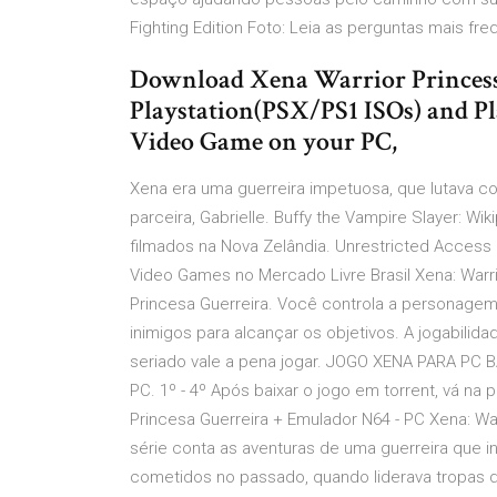
Fighting Edition Foto: Leia as perguntas mais fre
Download Xena Warrior Princess
Playstation(PSX/PS1 ISOs) and P
Video Game on your PC,
Xena era uma guerreira impetuosa, que lutava c
parceira, Gabrielle. Buffy the Vampire Slayer: Wi
filmados na Nova Zelândia. Unrestricted Access
Video Games no Mercado Livre Brasil Xena: Warr
Princesa Guerreira. Você controla a personagem
inimigos para alcançar os objetivos. A jogabili
seriado vale a pena jogar. JOGO XENA PARA PC B
PC. 1º - 4º Após baixar o jogo em torrent, vá na 
Princesa Guerreira + Emulador N64 - PC Xena: Wa
série conta as aventuras de uma guerreira que 
cometidos no passado, quando liderava tropas d