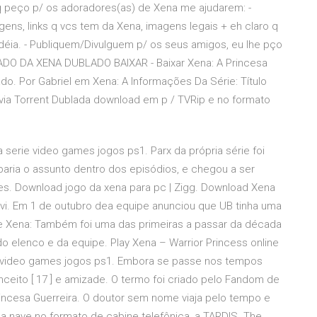
q peço p/ os adoradores(as) de Xena me ajudarem: -
ns, links q vcs tem da Xena, imagens legais + eh claro q
déia. - Publiquem/Divulguem p/ os seus amigos, eu lhe pço
IADO DA XENA DUBLADO BAIXAR - Baixar Xena: A Princesa
. Por Gabriel em Xena: A Informações Da Série: Título
ra via Torrent Dublada download em p / TVRip e no formato
a serie video games jogos ps1. Parx da própria série foi
aria o assunto dentro dos episódios, e chegou a ser
s. Download jogo da xena para pc | Zigg. Download Xena
 avi. Em 1 de outubro dea equipe anunciou que UB tinha uma
 de Xena: Também foi uma das primeiras a passar da década
do elenco e da equipe. Play Xena – Warrior Princess online
rie video games jogos ps1. Embora se passe nos tempos
ceito [ 17 ] e amizade. O termo foi criado pelo Fandom de
rincesa Guerreira. O doutor sem nome viaja pelo tempo e
nave no formato de cabine telefônica, a TARDIS. The