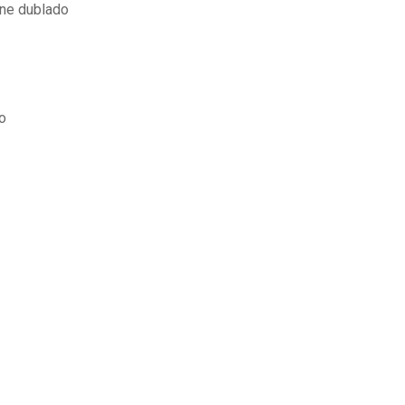
ine dublado
o