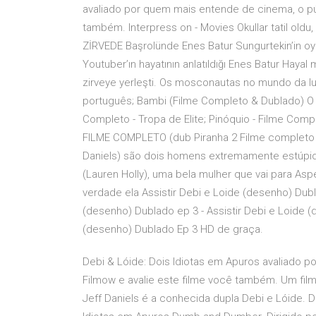
avaliado por quem mais entende de cinema, o púb
também. Interpress on - Movies Okullar tatil ol
ZİRVEDE Başrolünde Enes Batur Sungurtekin’in oyna
Youtuber’ın hayatının anlatıldığı Enes Batur Hayal
zirveye yerleşti. Os mosconautas no mundo da 
português; Bambi (Filme Completo & Dublado) O
Completo - Tropa de Elite; Pinóquio - Filme Co
FILME COMPLETO (dub Piranha 2 Filme completo d
Daniels) são dois homens extremamente estúpid
(Lauren Holly), uma bela mulher que vai para As
verdade ela Assistir Debi e Loide (desenho) Dub
(desenho) Dublado ep 3 - Assistir Debi e Loide 
(desenho) Dublado Ep 3 HD de graça.
Debi & Lóide: Dois Idiotas em Apuros avaliado 
Filmow e avalie este filme você também. Um filme
Jeff Daniels é a conhecida dupla Debi e Lóide. D