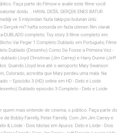
lico. Faça parte do Filmow e avalie este filme você
du, salonlar doldu … HAYAL DEĞİL GERÇEK ENES BATUR
dığı ve 5 milyondan fazla takipçisi bulunan ünlü
 mi Gerçek mi? hafta sonunda en fazla izlenen film olarak
lua-DUBLADO completo; Toy story 3 filme completo em
 Bicho Vai Pegar 1 Completo Dublado em Português; Filme
mpleto Dublado (Desenho) Como Se Fosse a Primeira Vez -
ublado Lloyd Christmas (Jim Carrey) e Harry Dunne (Jeff
os. Quando Lloyd leva até o aeroporto Mary Swanson
pen, Colorado, acredita que Mary perdeu uma mala. Na
lado – Episódio 3 (HD) online em HD - Debi e Loide
(desenho) Dublado episodio 3 Completo - Debi e Loide
por quem mais entende de cinema, o público. Faça parte do
 de Bobby Farrelly, Peter Farrelly. Com Jim Jim Carrey e
ebi & Lóide - Dois Idiotas em Apuros. Debi e Lóide - Dois