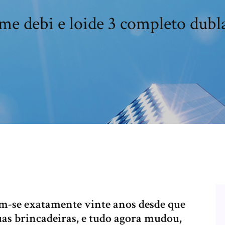
lme debi e loide 3 completo dubl
-se exatamente vinte anos desde que
as brincadeiras, e tudo agora mudou,