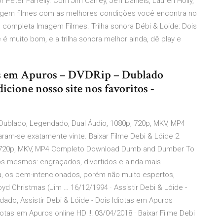
Peter Farrelly. Com Jim Carrey, Jeff Daniels, Lauren Holly,
 Imagem filmes com as melhores condições você encontra no
 completa Imagem Filmes. Trilha sonora Débi & Loide: Dois
é muito bom, e a trilha sonora melhor ainda, dê play e
otas em Apuros – DVDRip – Dublado
cione nosso site nos favoritos -
t Dublado, Legendado, Dual Áudio, 1080p, 720p, MKV, MP4
m-se exatamente vinte. Baixar Filme Debi & Lóide 2
p, 720p, MKV, MP4 Completo Download Dumb and Dumber To
os mesmos: engraçados, divertidos e ainda mais
ra, os bem-intencionados, porém não muito espertos,
yd Christmas (Jim … 16/12/1994 · Assistir Debi & Lóide -
ado, Assistir Debi & Lóide - Dois Idiotas em Apuros
otas em Apuros online HD !!! 03/04/2018 · Baixar Filme Debi