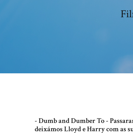
Fi
- Dumb and Dumber To - Passaram
deixámos Lloyd e Harry com as su