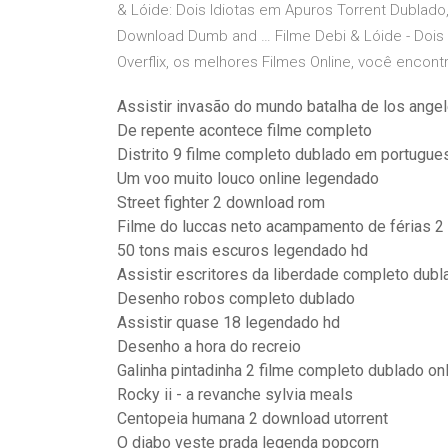
& Lóide: Dois Idiotas em Apuros Torrent Dublad
Download Dumb and … Filme Debi & Lóide - Dois I
Overflix, os melhores Filmes Online, você encont
Assistir invasão do mundo batalha de los ange
De repente acontece filme completo
Distrito 9 filme completo dublado em portugue
Um voo muito louco online legendado
Street fighter 2 download rom
Filme do luccas neto acampamento de férias 2 
50 tons mais escuros legendado hd
Assistir escritores da liberdade completo dubl
Desenho robos completo dublado
Assistir quase 18 legendado hd
Desenho a hora do recreio
Galinha pintadinha 2 filme completo dublado on
Rocky ii - a revanche sylvia meals
Centopeia humana 2 download utorrent
O diabo veste prada legenda popcorn