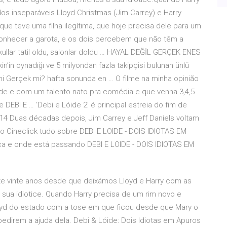
os inseparáveis Lloyd Christmas (Jim Carrey) e Harry
que teve uma filha ilegítima, que hoje precisa dele para um
 conhecer a garota, e os dois percebem que não têm a
ullar tatil oldu, salonlar doldu … HAYAL DEĞİL GERÇEK ENES
in oynadığı ve 5 milyondan fazla takipçisi bulunan ünlü
l mi Gerçek mi? hafta sonunda en … O filme na minha opinião
e e com um talento nato pra comédia e que venha 3,4,5
EBI E … ‘Debi e Lóide 2’ é principal estreia do fim de
4 Duas décadas depois, Jim Carrey e Jeff Daniels voltam
no Cineclick tudo sobre DEBI E LOIDE - DOIS IDIOTAS EM
tica e onde está passando DEBI E LOIDE - DOIS IDIOTAS EM
e vinte anos desde que deixámos Lloyd e Harry com as
sua idiotice. Quando Harry precisa de um rim novo e
oyd do estado com a tose em que ficou desde que Mary o
pedirem a ajuda dela. Debi & Lóide: Dois Idiotas em Apuros