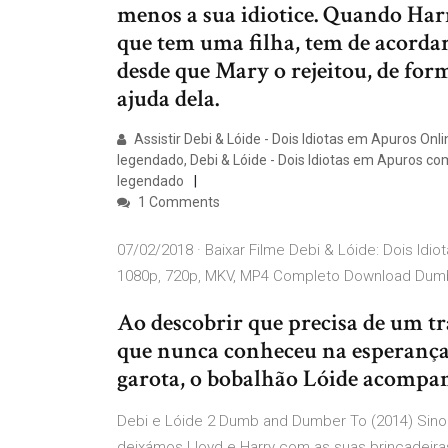
menos a sua idiotice. Quando Har
que tem uma filha, tem de acordar
desde que Mary o rejeitou, de for
ajuda dela.
Assistir Debi & Lóide - Dois Idiotas em Apuros Onli
legendado, Debi & Lóide - Dois Idiotas em Apuros com
legendado
1 Comments
07/02/2018 · Baixar Filme Debi & Lóide: Dois Idi
1080p, 720p, MKV, MP4 Completo Download Dum
Ao descobrir que precisa de um tra
que nunca conheceu na esperança 
garota, o bobalhão Lóide acompa
Debi e Lóide 2 Dumb and Dumber To (2014) Sin
deixámos Lloyd e Harry com as suas brincadeira