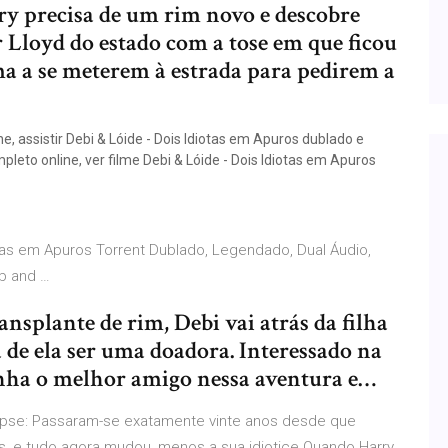
ry precisa de um rim novo e descobre
 Lloyd do estado com a tose em que ficou
ma a se meterem à estrada para pedirem a
ne, assistir Debi & Lóide - Dois Idiotas em Apuros dublado e
pleto online, ver filme Debi & Lóide - Dois Idiotas em Apuros
otas em Apuros Torrent Dublado, Legendado, Dual Áudio,
b and …
nsplante de rim, Debi vai atrás da filha
de ela ser uma doadora. Interessado na
nha o melhor amigo nessa aventura e…
opse: Passaram-se exatamente vinte anos desde que
s, e tudo agora mudou, menos a sua idiotice.Quando Harry