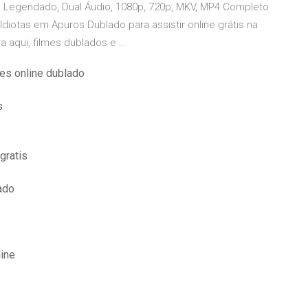
o, Legendado, Dual Áudio, 1080p, 720p, MKV, MP4 Completo
diotas em Apuros Dublado para assistir online grátis na
ra aqui, filmes dublados e …
les online dublado
s
gratis
ado
line