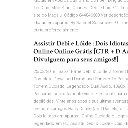
Idiotas em Apuros Dumb and Dumber. Dirigido por 
Teri Garr, Mike Starr, Charles Debi e Loide 2 -
site do Magalu. Código 644846600 Ver descrição
idiotas em apuros. By Samuel Sossmeier. O filme 
curta preferecialmente
Assistir Debi e Lóide : Dois Idi
Online Online Grátis [CTR + D Adi
Divulguem para seus amigos!!]
25/03/2018 · Baixar Filme Debi & Lóide 2 Torren
Completo Download Dumb and Dumber To Passara
Torrent Dublado, Legendado, Dual Áudio, 1080
Passaram-se exatamente vinte. Eles continuam 
debilóides. Vinte anos após a sua última aventu
melhores amigos Harry Dunne (Jeff Daniels) e Llo
Dois Idiotas em Apuros - Online Dublado e Legend
legendado em HD, Assistir Debi & Lóide - Dois Idi