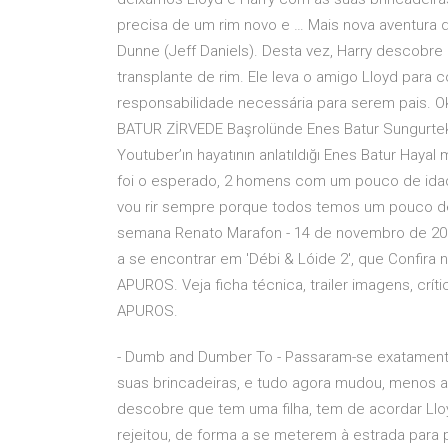
precisa de um rim novo e … Mais nova aventura d
Dunne (Jeff Daniels). Desta vez, Harry descobre 
transplante de rim. Ele leva o amigo Lloyd para
responsabilidade necessária para serem pais. Ok
BATUR ZİRVEDE Başrolünde Enes Batur Sungurtekin’
Youtuber’ın hayatının anlatıldığı Enes Batur Haya
foi o esperado, 2 homens com um pouco de idad
vou rir sempre porque todos temos um pouco de D
semana Renato Marafon - 14 de novembro de 201
a se encontrar em 'Débi & Lóide 2', que Confira 
APUROS. Veja ficha técnica, trailer imagens, crí
APUROS.
- Dumb and Dumber To - Passaram-se exatament
suas brincadeiras, e tudo agora mudou, menos a 
descobre que tem uma filha, tem de acordar Ll
rejeitou, de forma a se meterem à estrada para 