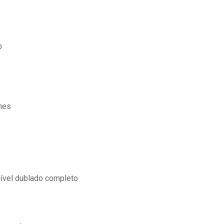
p
mes
cível dublado completo