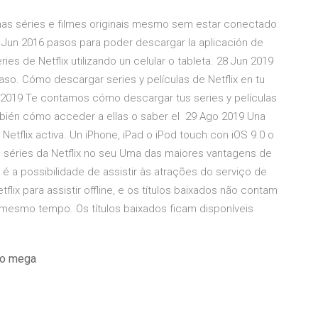
umas séries e filmes originais mesmo sem estar conectado
Jun 2016 pasos para poder descargar la aplicación de
ries de Netflix utilizando un celular o tableta. 28 Jun 2019
so. Cómo descargar series y películas de Netflix en tu
eb 2019 Te contamos cómo descargar tus series y películas
ambién cómo acceder a ellas o saber el 29 Ago 2019 Una
Netflix activa. Un iPhone, iPad o iPod touch con iOS 9.0 o
e séries da Netflix no seu Uma das maiores vantagens de
ar é a possibilidade de assistir às atrações do serviço de
flix para assistir offline, e os títulos baixados não contam
o mesmo tempo. Os títulos baixados ficam disponíveis
.
lo mega