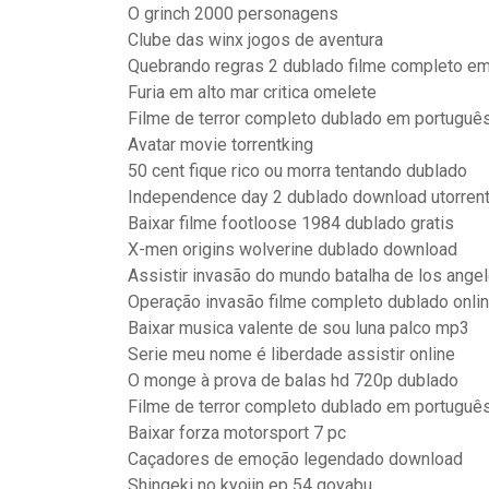
O grinch 2000 personagens
Clube das winx jogos de aventura
Quebrando regras 2 dublado filme completo em
Furia em alto mar critica omelete
Filme de terror completo dublado em português 
Avatar movie torrentking
50 cent fique rico ou morra tentando dublado
Independence day 2 dublado download utorren
Baixar filme footloose 1984 dublado gratis
X-men origins wolverine dublado download
Assistir invasão do mundo batalha de los ange
Operação invasão filme completo dublado onli
Baixar musica valente de sou luna palco mp3
Serie meu nome é liberdade assistir online
O monge à prova de balas hd 720p dublado
Filme de terror completo dublado em português 
Baixar forza motorsport 7 pc
Caçadores de emoção legendado download
Shingeki no kyojin ep 54 goyabu