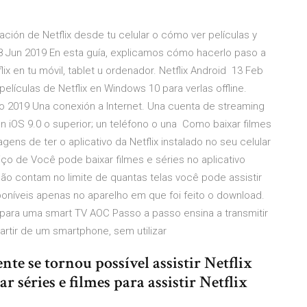
ción de Netflix desde tu celular o cómo ver películas y
. 28 Jun 2019 En esta guía, explicamos cómo hacerlo paso a
x en tu móvil, tablet u ordenador. Netflix Android 13 Feb
lículas de Netflix en Windows 10 para verlas offline.
 2019 Una conexión a Internet. Una cuenta de streaming
on iOS 9.0 o superior; un teléfono o una Como baixar filmes
ens de ter o aplicativo da Netflix instalado no seu celular
iço de Você pode baixar filmes e séries no aplicativo
os não contam no limite de quantas telas você pode assistir
oníveis apenas no aparelho em que foi feito o download.
r para uma smart TV AOC Passo a passo ensina a transmitir
partir de um smartphone, sem utilizar
te se tornou possível assistir Netflix
ar séries e filmes para assistir Netflix