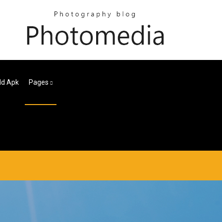
 Hd Apk
Pages