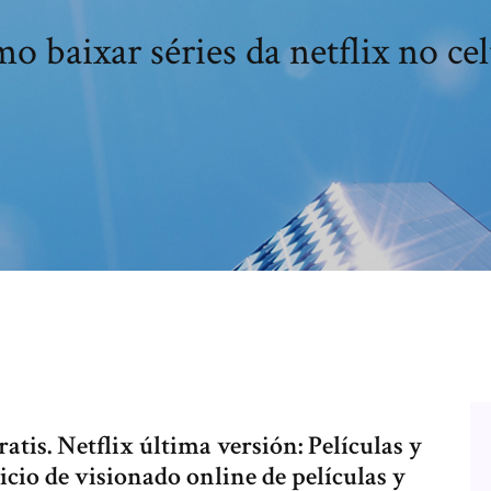
o baixar séries da netflix no cel
atis. Netflix última versión: Películas y
rvicio de visionado online de películas y