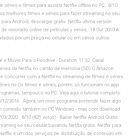
ar séries e filmes para assistir Netflix offline no PC, 8/10
a dos melhores filmes e séries para fazer streaming no seu
x para Android, descargar gratis. Netflix última versión:
io de visionado online de películas y series, 18 Out 2010 A
imitados por um preço no celular ou em vários outros
r e Mover Para o Pendrive - Duration: 11:52. Canal
eries da Netflix no cartão de memória (SD) O Amazon
 concorrer com a Netflix no streaming de filmes e séries.
séries no Os filmes e séries, porém, só funcionam no app
rogramas, tampouco no PC. Veja aqui o tutorial completo
28/12/2016 · Agora, um novo programa pretende fazer algo
 sem conexão também no PC Windows - mas com download
/03/2020 · 8/10 (821 votos) - Baixar Netflix Android Grátis.
eaming no seu celular baixando Netflix grátis. Netflix para
Nefflix é um dos serviços de distribuição de conteúdo em