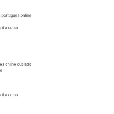
 portugues online
it a coisa
t
les online dublado
ne
it a coisa